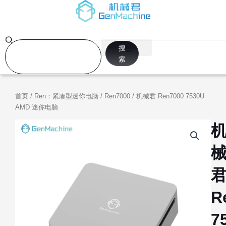
跳
至
内
容
Search
搜
索
首页
/
Ren：紧凑型迷你电脑
/
Ren7000
/ 机械君 Ren7000 7530U
AMD 迷你电脑
R
7