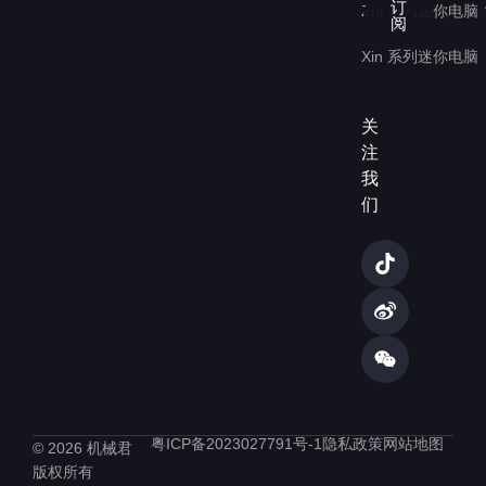
电
订
Zhi 系列迷你电脑
子
阅
邮
Xin 系列迷你电脑
件
地
址
关
注
我
们
T
W
W
i
e
e
k
i
i
t
b
x
o
o
i
k
n
粤ICP备2023027791号-1
隐私政策
网站地图
© 2026 机械君
版权所有