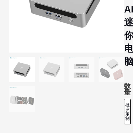
A
数
量
批
发
定
制