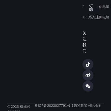
电
订
Zhi 系列迷你电脑
子
阅
邮
Xin 系列迷你电脑
件
地
址
关
注
我
们
T
W
W
i
e
e
k
i
i
t
b
x
o
o
i
k
n
粤ICP备2023027791号-1
隐私政策
网站地图
© 2026 机械君