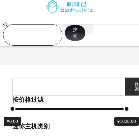
跳
至
内
容
Search
搜
索
Search
搜
索
按价格过滤
¥
0.00
¥
1000.00
迷你主机类别